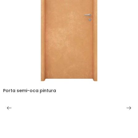
orta semi-oca pintura
P