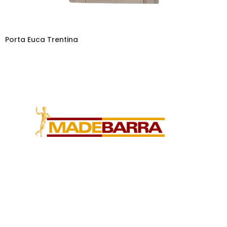
orta Euca Trentina
P